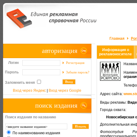
Главная
Por
авторизация
Информация о
рекламоносителе
Логин
Регистрация
Назван
Пароль
Забыли пароль?
Наимен
ограни
Запомнить меня
Телефо
Вход через Яндекс
|
Вход через Google
Адрес сайта:
www.stu
Виды рекламы:
Виде
поиск издания
Города охвата:
Поиск издания по названию
Новосибирская 
Дополнительная ин
Фотостудия Po
По наименованию издания
профессионального