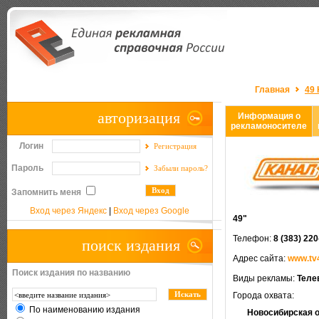
Главная
49 
авторизация
Информация о
рекламоносителе
Логин
Регистрация
Пароль
Забыли пароль?
Запомнить меня
Вход через Яндекс
|
Вход через Google
49"
Телефон:
8 (383) 22
поиск издания
Адрес сайта:
www.tv
Поиск издания по названию
Виды рекламы:
Теле
Города охвата:
По наименованию издания
Новосибирская 