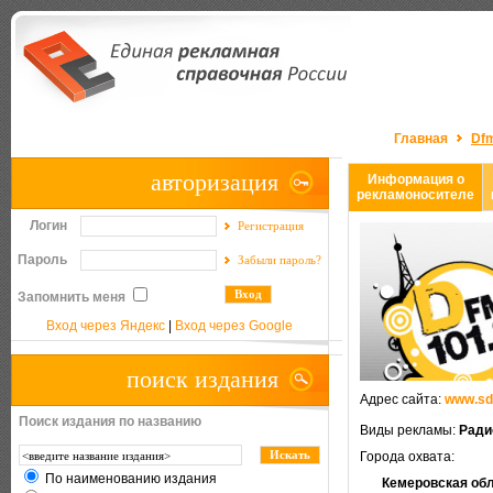
Главная
Df
авторизация
Информация о
рекламоносителе
Логин
Регистрация
Пароль
Забыли пароль?
Запомнить меня
Вход через Яндекс
|
Вход через Google
поиск издания
Адрес сайта:
www.sd
Поиск издания по названию
Виды рекламы:
Ради
Города охвата:
По наименованию издания
Кемеровская об