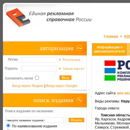
Главная
PO
авторизация
Информация о
рекламоносителе
Логин
Регистрация
Пароль
Забыли пароль?
Запомнить меня
Вход через Яндекс
|
Вход через Google
Адрес сайта:
pos-ad.
поиск издания
Виды рекламы:
Нару
Города охвата:
Поиск издания по названию
Томская област
Яр, Каргасок, Кедро
Мельниково, Молчано
По наименованию издания
Северск, Стрежевой, 